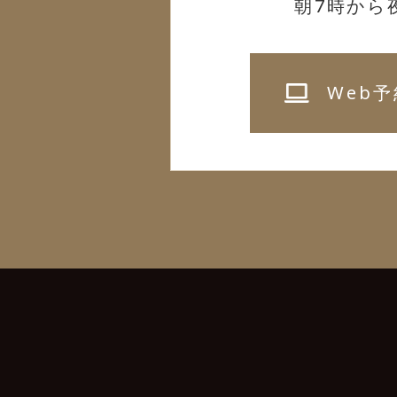
朝7時から
Web